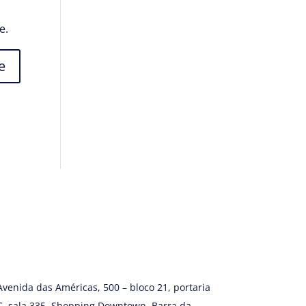
e.
Avenida das Américas, 500 – bloco 21, portaria
C, sala 335. Shopping Downtown, Barra da